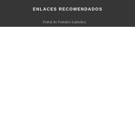
ENLACES RECOMENDADOS
Portal de Portales Latindex
Lista de Índices recopilada por Latindex.org
Sistema Regional de Información en Linea (Latindex.org)
Academia.edu
ORCID
Methodspace
Mendeley
DOI
BIBLIOTECA
Catálogo en Línea
Repositorio Institucional
Mi Biblioteca
Libros Electrónicos