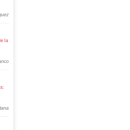
guez
e la
anco
s:
l
tana