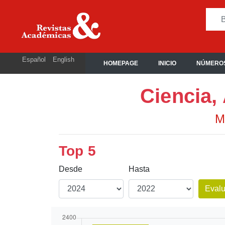
Español
English
HOMEPAGE
INICIO
NÚMEROS
Ciencia,
M
Top 5
Desde
Hasta
Evalu