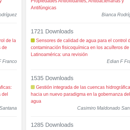
y
Propiedades Antioxidantes, Antibacterianas y
Antifúngicas
odríguez
Bianca Rodrí
1721 Downloads
ol de la
Sensores de calidad de agua para el control d
s de
contaminación fisicoquímica en los acuíferos de
Latinoamérica: una revisión
F Franco
Edian F Fr
1535 Downloads
ficas:
Gestión integrada de las cuencas hidrográfica
 del
hacia un nuevo paradigma en la gobernanza de
agua
 Santana
Casimiro Maldonado San
1285 Downloads