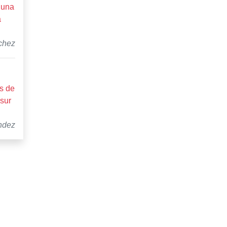
 una
a
chez
s de
 sur
ndez