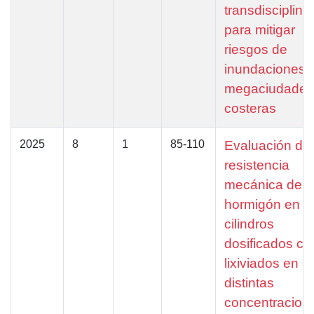
transdisciplina
para mitigar
riesgos de
inundaciones 
megaciudades
costeras
2025
8
1
85-110
Evaluación de 
resistencia
mecánica del
hormigón en
cilindros
dosificados co
lixiviados en
distintas
concentracion