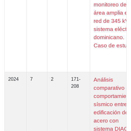
monitoreo de
área amplia en
red de 345 kV 
sistema eléctri
dominicano.
Caso de estud
2024
7
2
171-
Análisis
208
comparativo de
comportamien
sísmico entre 
edificación de
acero con
sistema DIAG