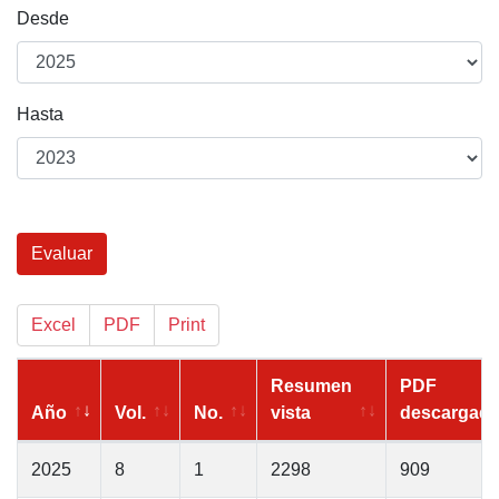
Desde
Hasta
Evaluar
Excel
PDF
Print
Resumen
PDF
Año
Vol.
No.
vista
descargad
2025
8
1
2298
909