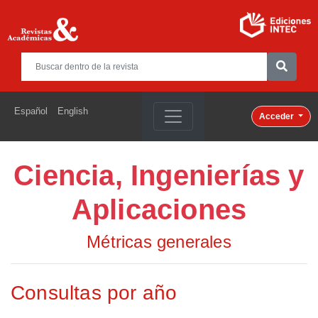
Español
English
Acceder
Ciencia, Ingenierías y
Aplicaciones
Métricas generales
Consultas por año