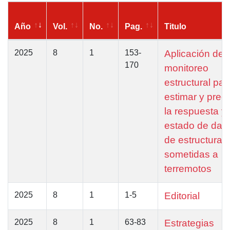
Año
Vol.
No.
Pag.
Titulo
2025
8
1
153-
Aplicación del
170
monitoreo
estructural par
estimar y prede
la respuesta y 
estado de dañ
de estructuras
sometidas a
terremotos
2025
8
1
1-5
Editorial
2025
8
1
63-83
Estrategias