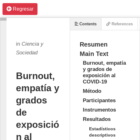
Regresar
Contents
References
Info
in
Ciencia y
Resumen
Sociedad
Main Text
Burnout, empatía
y grados de
Burnout,
exposición al
COVID-19
empatía y
Método
grados
Participantes
Instrumentos
de
Resultados
exposició
Estadísticos
n al
descriptivos