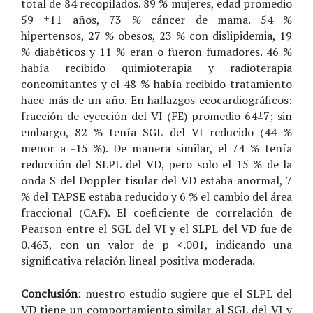
total de 84 recopilados. 89 % mujeres, edad promedio
59 ±11 años, 73 % cáncer de mama. 54 %
hipertensos, 27 % obesos, 23 % con dislipidemia, 19
% diabéticos y 11 % eran o fueron fumadores. 46 %
había recibido quimioterapia y radioterapia
concomitantes y el 48 % había recibido tratamiento
hace más de un año. En hallazgos ecocardiográficos:
fracción de eyección del VI (FE) promedio 64±7; sin
embargo, 82 % tenía SGL del VI reducido (44 %
menor a -15 %). De manera similar, el 74 % tenía
reducción del SLPL del VD, pero solo el 15 % de la
onda S del Doppler tisular del VD estaba anormal, 7
% del TAPSE estaba reducido y 6 % el cambio del área
fraccional (CAF). El coeficiente de correlación de
Pearson entre el SGL del VI y el SLPL del VD fue de
0.463, con un valor de p <.001, indicando una
significativa relación lineal positiva moderada.
Conclusión
: nuestro estudio sugiere que el SLPL del
VD tiene un comportamiento similar al SGL del VI y