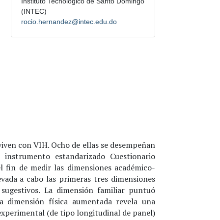
Instituto Tecnológico de Santo Domingo
(INTEC)
rocio.hernandez@intec.edu.do
e viven con VIH. Ocho de ellas se desempeñan
l instrumento estandarizado Cuestionario
el fin de medir las dimensiones académico-
llevada a cabo las primeras tres dimensiones
sugestivos. La dimensión familiar puntuó
La dimensión física aumentada revela una
experimental (de tipo longitudinal de panel)