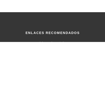
ENLACES RECOMENDADOS
Portal de Portales Latindex
Lista de Índices recopilada por Latindex.org
Sistema Regional de Información en Linea (Latindex.org)
Academia.edu
ORCID
Methodspace
Mendeley
DOI
BIBLIOTECA