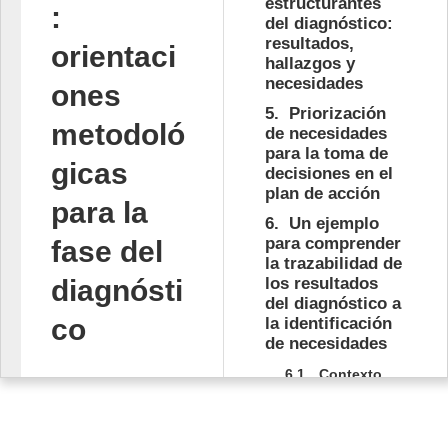
estructurantes
:
del diagnóstico:
resultados,
orientaci
hallazgos y
necesidades
ones
5.
Priorización
metodoló
de necesidades
para la toma de
gicas
decisiones en el
plan de acción
para la
6.
Un ejemplo
para comprender
fase del
la trazabilidad de
diagnósti
los resultados
del diagnóstico a
co
la identificación
de necesidades
6.1.
Contexto
Juan Carlos 
general del caso
Castellanos 
Resultados
cuantitativos