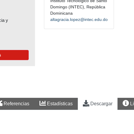
Instituto Tecnológico de Santo
Domingo (INTEC), República
Dominicana
altagracia.lopez@intec.edu.do
cia y
s
Referencias
Estadísticas
Descargar
L