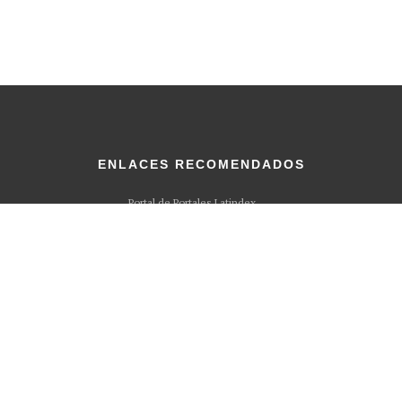
ENLACES RECOMENDADOS
Portal de Portales Latindex
Lista de Índices recopilada por Latindex.org
Sistema Regional de Información en Linea (Latindex.org)
Academia.edu
ORCID
Methodspace
Mendeley
DOI