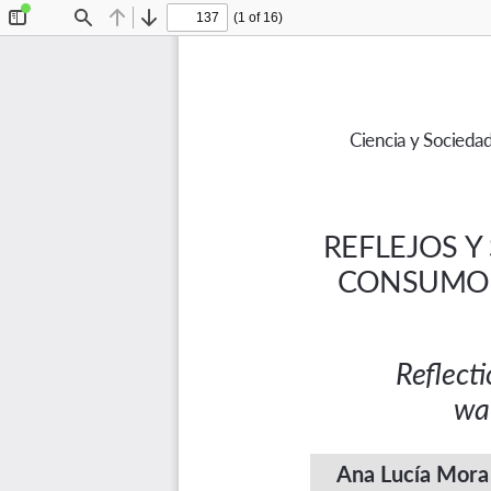
(1 of 16)
Toggle
Find
Previous
Next
Sidebar
Ciencia y Sociedad
REFLEJOS Y
CONSUMO 
Reflect
wa
Ana Lucía Mora