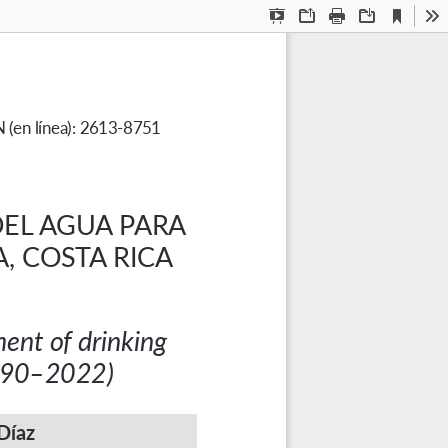
Current
Presentation
Open
Print
Download
To
View
Mode
N (en línea): 2613-8751 
EL AGUA PARA 
 COSTA RICA 
ent of drinking 
1990–2022)
Díaz