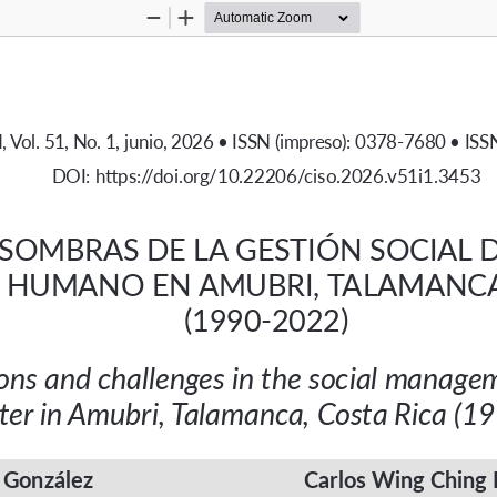
Zoom
Zoom
Out
In
, Vol. 51, No. 1, junio, 2026 • ISSN (impreso): 0378-7680 • ISS
DOI: 
https://doi.org/10.22206/ciso.2026.v51i1.3453
 SOMBRAS DE LA GESTIÓN SOCIAL D
HUMANO EN AMUBRI, TALAMANCA,
(1990-2022)
ions and challenges in the social managem
ter in Amubri, Talamanca, Costa Rica (
 González
Carlos Wing Ching 