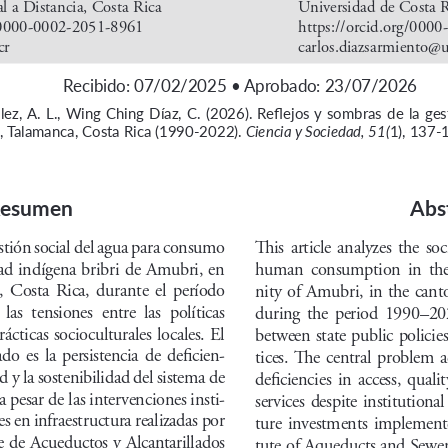
l a Distancia, Costa Rica
Universidad de Costa R
g/0000-0002-2051-8961
https://orcid.org/000
cr
carlos.diazsarmiento@u
Recibido: 07/02/2025 • Aprobado: 23/07/2026
z, A. L., Wing Ching Díaz, C. (2026). Reflejos y sombras de la ges
Talamanca, Costa Rica (1990-2022). 
Ciencia y Sociedad, 51(
1), 137-1
esumen
Abs
estión social del agua para consumo 
This  article  analyzes  the  so
 indígena bribri de Amubri, en 
human  consumption  in  the
  Costa  Rica,  durante  el  período  
nity of Amubri, in the cant
s  tensiones  entre  las  políticas  
during  the  period  1990–2022
prácticas  socioculturales  locales.  El  
between state public policies
  es  la  persistencia  de  deficien
-
tices.  The  central  problem  ad
ad y la sostenibilidad del sistema de 
deficiencies  in  access,  qualit
 pesar de las intervenciones insti
-
services  despite  institutional
es en infraestructura realizadas por 
ture  investments  implemented
se de Acueductos y Alcantarillados 
tute of Aqueducts and Sewer