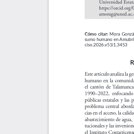
Universidad Estata
https://orcid.or
amorag@uned.ac.
Cómo  citar:
 Mora Gonzále
sumo humano en Amubri, 
ciso.2026.v51i1.3453
R
Este artículo analiza la g
humano en la comunidad
el  cantón  de  Talamanca,
1990–2022,  enfocando  la
públicas  estatales  y  las  
problema  central  abordado
cias en el acceso, la calid
abastecimiento de agua, a
tucionales y las inversion
el Instituto Costarricen