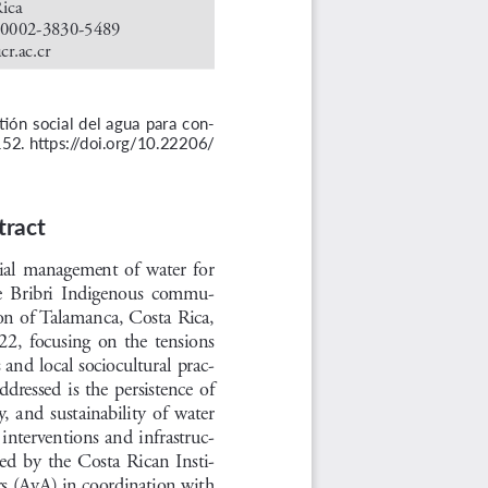
ica
0-0002-3830-5489
cr.ac.cr
tión social del agua para con
-
52. 
https://doi.org/10.22206/
tract
cial  management  of  water  for  
  Bribri  Indigenous  commu
-
on of Talamanca, Costa Rica, 
,  focusing  on  the  tensions  
 and local sociocultural prac
-
dressed  is  the  persistence  of  
y,  and  sustainability  of  water  
  interventions  and  infrastruc
-
  by  the  Costa  Rican  Insti
-
s (AyA) in coordination with 