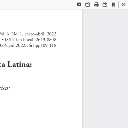
Current
Presentation
Open
Print
Download
To
View
Mode
ol. 6, No. 1, enero-abril, 2022
 • ISSN (en línea): 2613-8808
206/cyed.2022.v6i1.pp109-118
a Latina:  
ica: