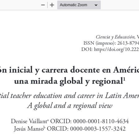
Zoom
Zoom
Out
In
Ciencia y Educación, 
V
ISSN (impreso): 2613-8794
DOI: https://doi.org/10.22
 inicial y carrera docente en Améric
una mirada global y regional
1
tial teacher education and career in Latin Amer
A global and a regional view
Denise Vaillant
 ORCID: 0000-0001-8110-4634
a
Jesús Manso
 ORCID: 0000-0003-1557-3242
b