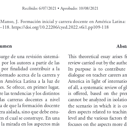
Recibido: 6/07/2021 • Aprobado: 10/08/2021
 Manso, J. Formación inicial y carrera docente en América Latina:
9–118. https://doi.org/10.22206/cyed.2022.v6i1.pp109-118
sumen
Abst
surge de una revisión sistemá-
This  theoretical  essay  arises  
a por los autores a partir de las 
review carried out by the autho
 por  finalidad  contribuir  a  la  
Its  purpose  is  to  contribute
formado acerca de la carrera y 
dialogue on teacher careers an
n  América  Latina  a  la  luz  de  
America  in  light  of  internationa
es. Se ofrece, en primer lugar, 
of all, a systematic review of g
e las tendencias y los distintos 
is  offered,  based  on  the  pr
as  carreras  docentes  a  nivel  
cannot be analyzed in isolati
sa de que la formación docente 
the  scenario  in  which  it  is  
ra aislada, sino que debe estu-
ders aspects related to teachin
 en el cual se construye. En una 
level and the various factors t
 la mirada en los aspectos más 
focuses on the aspects more di