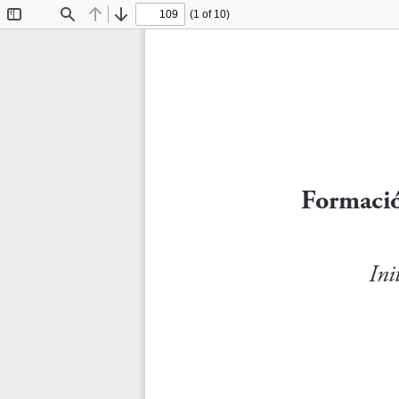
(1 of 10)
Toggle
Find
Previous
Next
Sidebar
Formación
Ini