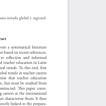
 una mirada global y regional.
ract
from  a  systematical  literature  
rs based on recent references. 
  to  reflection  and  informed  
d teacher education in Latin 
l  trends.  To  this  end,  first  
lobal trends in teacher careers 
emise  that  teacher  education  
on, but must be studied from 
constructed.  This  paper  consi-
g careers at the international 
hat characterize them. It then 
rectly linked to the prepara-