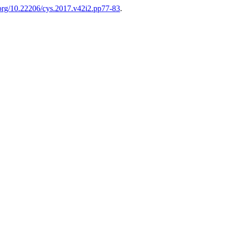
i.org/10.22206/cys.2017.v42i2.pp77-83
.