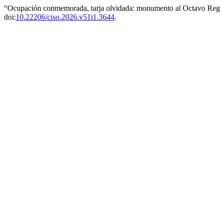
“Ocupación conmemorada, tarja olvidada: monumento al Octavo Regi
doi:
10.22206/ciso.2026.v51i1.3644
.