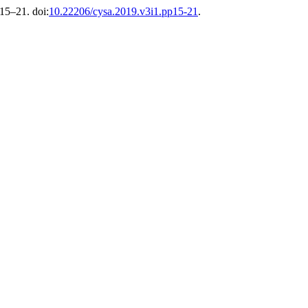
 15–21. doi:
10.22206/cysa.2019.v3i1.pp15-21
.