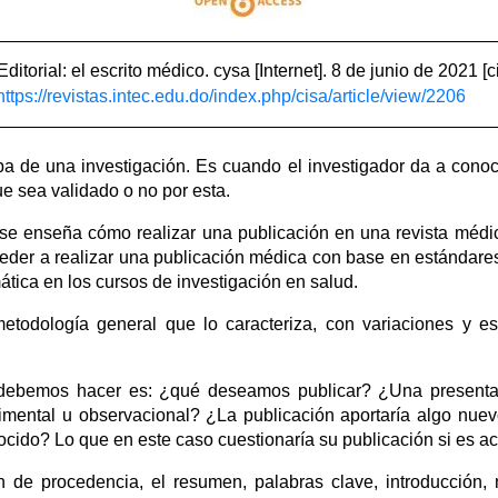
ditorial: el escrito médico. cysa [Internet]. 8 de junio de 2021 [
https://revistas.intec.edu.do/index.php/cisa/article/view/2206
pa de una investigación. Es cuando el investigador da a conoc
ue sea validado o no por esta.
se enseña cómo realizar una publicación en una revista médi
oceder a realizar una publicación médica con base en estándare
tica en los cursos de investigación en salud.
etodología general que lo caracteriza, con variaciones y e
debemos hacer es: ¿qué deseamos publicar? ¿Una presenta
imental u observacional? ¿La publicación aportaría algo nuevo 
ocido? Lo que en este caso cuestionaría su publicación si es ac
ción de procedencia, el resumen, palabras clave, introducción,