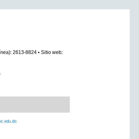
ínea): 2613-8824 • Sitio web:
O
ec.edu.do