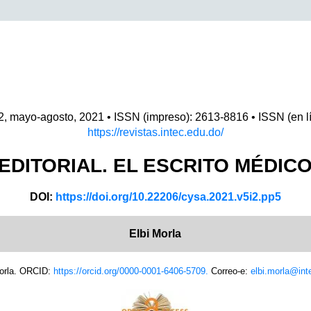
 2, mayo-agosto, 2021 • ISSN (impreso): 2613-8816 • ISSN (en l
https://revistas.intec.edu.do/
EDITORIAL. EL ESCRITO MÉDIC
DOI:
https://doi.org/10.22206/cysa.2021.v5i2.pp5
Elbi Morla
Morla. ORCID:
https://orcid.org/0000-0001-6406-5709.
Correo-e:
elbi.morla@int