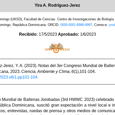
Yira A. Rodríguez-Jerez
ingo (UASD), Facultad de Ciencias. Centro de Investigaciones de Biología M
Domingo, República Dominicana. ORCID:
0000-0001-8986-8997
, Correo-e:
yro
Recibido:
17/5/2023
Aprobado:
1/6/2023
-Jerez, Y. A. (2023). Notas del 3er Congreso Mundial de Ball
cana, 2023.
Ciencia, Ambiente y Clima, 6
(1),101-104.
.2023.v6i1.pp101-104
so Mundial de Ballenas Jorobadas (3rd HWWC 2023) celebrado d
lica Dominicana, suscitó gran expectación a nivel local e i
icos, entrevistas, ruedas de prensa y otros medios de comunic