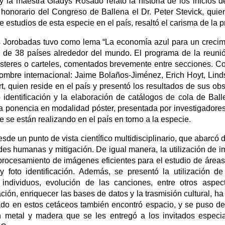
la maestra Gladys Rosado relató la historia de los inicios 
 honorario del Congreso de Ballena el Dr. Peter Stevick, quie
 estudios de esta especie en el país, resaltó el carisma de la p
 Jorobadas tuvo como lema “La economía azul para un crecimi
s de 38 países alrededor del mundo. El programa de la reuni
steres o carteles, comentados brevemente entre secciones. Con
nombre internacional: Jaime Bolaños-Jiménez, Erich Hoyt, Lind
t, quien reside en el país y presentó los resultados de sus o
to identificación y la elaboración de catálogos de cola de Ba
 ponencia en modalidad póster, presentada por investigadore
e se están realizando en el país en torno a la especie.
de un punto de vista científico multidisciplinario, que abarcó d
des humanas y mitigación. De igual manera, la utilización de i
rocesamiento de imágenes eficientes para el estudio de áreas
s y foto identificación. Además, se presentó la utilización d
e individuos, evolución de las canciones, entre otros aspec
ión, enriquecer las bases de datos y la trasmisión cultural, 
sado en estos cetáceos también encontró espacio, y se puso de
 metal y madera que se les entregó a los invitados especi