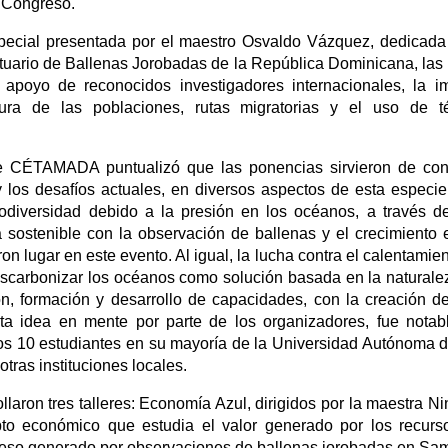
l Congreso.
special presentada por el maestro Osvaldo Vázquez, dedicada 
ntuario de Ballenas Jorobadas de la República Dominicana, las
 apoyo de reconocidos investigadores internacionales, la 
tura de las poblaciones, rutas migratorias y el uso de téc
e CÉTAMADA puntualizó que las ponencias sirvieron de cont
 los desafíos actuales, en diversos aspectos de esta especie
biodiversidad debido a la presión en los océanos, a través d
sostenible con la observación de ballenas y el crecimiento
n lugar en este evento. Al igual, la lucha contra el calentamie
scarbonizar los océanos como solución basada en la naturalez
ón, formación y desarrollo de capacidades, con la creación d
sta idea en mente por parte de los organizadores, fue notab
os 10 estudiantes en su mayoría de la Universidad Autónoma 
tras instituciones locales.
laron tres talleres: Economía Azul, dirigidos por la maestra N
económico que estudia el valor generado por los recurso
greso generado por observaciones de ballenas jorobadas en Sa