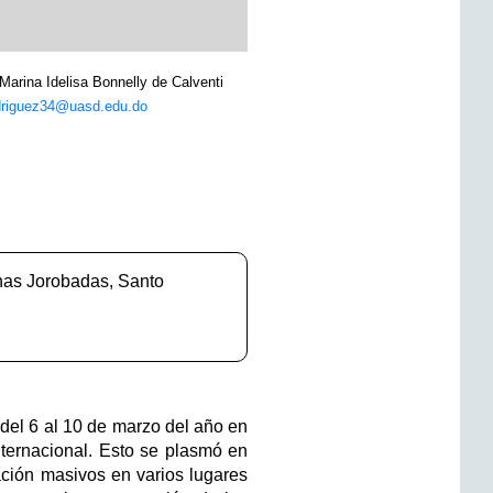
arina Idelisa Bonnelly de Calventi
driguez34@uasd.edu.do
enas Jorobadas, Santo
el 6 al 10 de marzo del año en
nternacional. Esto se plasmó en
ación masivos en varios lugares