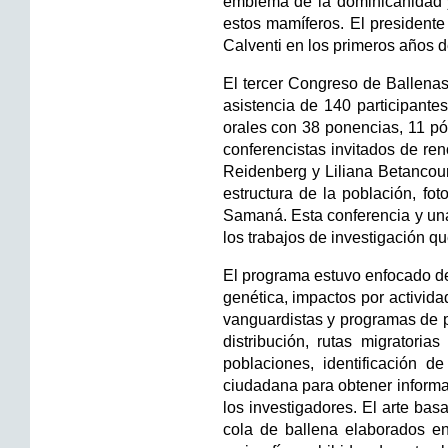
emblema de la dominicanidad y 
estos mamíferos. El presidente
Calventi en los primeros años de
El tercer Congreso de Ballenas
asistencia de 140 participante
orales con 38 ponencias, 11 pó
conferencistas invitados de re
Reidenberg y Liliana Betancour
estructura de la población, fo
Samaná. Esta conferencia y una
los trabajos de investigación qu
El programa estuvo enfocado des
genética, impactos por activida
vanguardistas y programas de p
distribución, rutas migratoria
poblaciones, identificación d
ciudadana para obtener informac
los investigadores. El arte ba
cola de ballena elaborados en