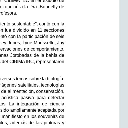
del CIBIMA IBC en el estudio de
n conoció a la Dra. Bonnelly de
rofesora.
ento sustentable”, contó con la
ón fue dividido en 11 secciones
tó con la participación de seis
sey Jones, Lyne Morissette, Joy
bservaciones de comportamiento,
llenas Jorobadas de la bahía de
s del CIBIMA IBC, representaron
iversos temas sobre la biología,
mágenes satelitales, tecnologías
 de alimentación, conservación,
e acústica pasiva para detectar
tos. La integración de ciencia
ha sido ampliamente aceptada por
 manifiesto en los souvenirs de
ales, además de las pinturas y