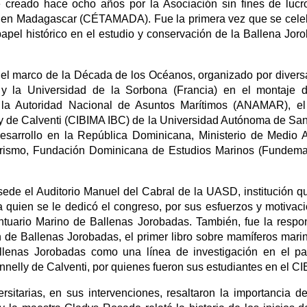
creado hace ocho años por la Asociación sin fines de lucr
t en Madagascar (CÉTAMADA). Fue la primera vez que se celebr
pel histórico en el estudio y conservación de la Ballena Joro
 el marco de la Década de los Océanos, organizado por diversas
a Universidad de la Sorbona (Francia) en el montaje de
 la Autoridad Nacional de Asuntos Marítimos (ANAMAR), el
lly de Calventi (CIBIMA IBC) de la Universidad Autónoma de 
esarrollo en la República Dominicana, Ministerio de Medio 
rismo, Fundación Dominicana de Estudios Marinos (Fundemar
ede el Auditorio Manuel del Cabral de la UASD, institución qu
a quien se le dedicó el congreso, por sus esfuerzos y motivac
ntuario Marino de Ballenas Jorobadas. También, fue la respo
n de Ballenas Jorobadas, el primer libro sobre mamíferos mar
llenas Jorobadas como una línea de investigación en el paí
nelly de Calventi, por quienes fueron sus estudiantes en el C
rsitarias, en sus intervenciones, resaltaron la importancia