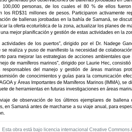
 100,000 personas, de los cuales el 80 % de ellos fueron e
n los RD$31 millones de pesos. Participaron activamente rep
ación de ballenas jorobadas en la bahía de Samaná, se discutió
icar la oferta ecoturística de la zona, actualizar los planes de 
una mejor planificación y gestión de estas actividades en la zo
 actividades de los puertos”, dirigido por el Dr. Nadege Ga
 se realiza y puso de manifiesto la necesidad de colaboració
rto para mejorar las estrategias de acciones ambientales que 
nejo de mamíferos marinos”, dirigido por Laurie Hec, consisti
s responsables del manejo y gestión de áreas marinas prote
smisión de conocimientos y guías para la comunicación efectiv
 AGOA y Áreas Importantes de Mamíferos Marinos (IMMA), se di
uete de herramientas en futuras investigaciones en áreas marin
viaje de observación de los últimos ejemplares de ballena
, en Samaná antes de marcharse a su viaje anual, para espera
on.
Esta obra está bajo licencia internacional Creative Commons